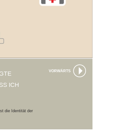
VORWÄRTS
IGTE
SS ICH
 die Identität der