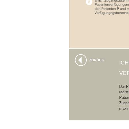
ZURÜCK
IC
VE
Der P
regis
Patie
Zugan
maxim